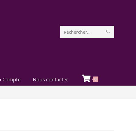
Rechercher
sur
ce
site
 Compte
Nous contacter
0