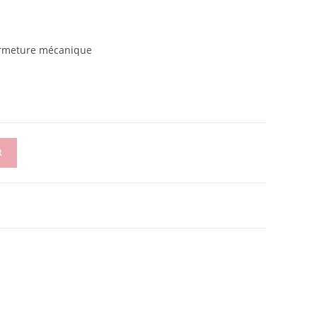
fermeture mécanique
R